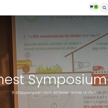
0
Topmest
Evenementen
Contact
est Symposium
9 stappenplan voor emissie-arme stallen