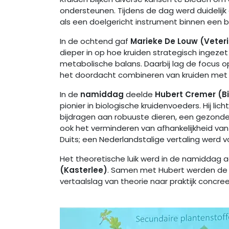
ondersteunen. Tijdens de dag werd duidelijk
als een doelgericht instrument binnen een b
In de ochtend
gaf
Marieke De Louw (Veteri
dieper in op hoe kruiden strategisch ingez
metabolische balans. Daarbij lag de focus op
het doordacht combineren van kruiden met 
In de
namiddag
deelde
Hubert Cremer (B
pionier in biologische kruidenvoeders. Hij li
bijdragen aan robuuste dieren, een gezonde
ook het verminderen van afhankelijkheid va
Duits; een Nederlandstalige vertaling werd v
Het theoretische luik werd in de namiddag
(Kasterlee)
. Samen met Hubert werden de 
vertaalslag van theorie naar praktijk concr