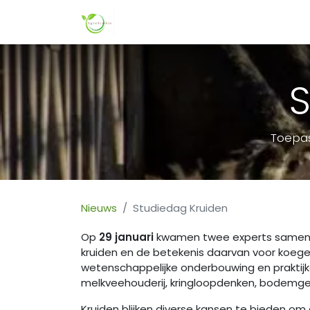
Startpagina
Over ons
Nieuws
S
Toepas
Nieuws
Studiedag Kruiden
Op
29 januari
kwamen twee experts samen om
kruiden en de betekenis daarvan voor koeg
wetenschappelijke onderbouwing en praktijk
melkveehouderij, kringloopdenken, bodemge
Kruiden blijken diverse kansen te bieden o