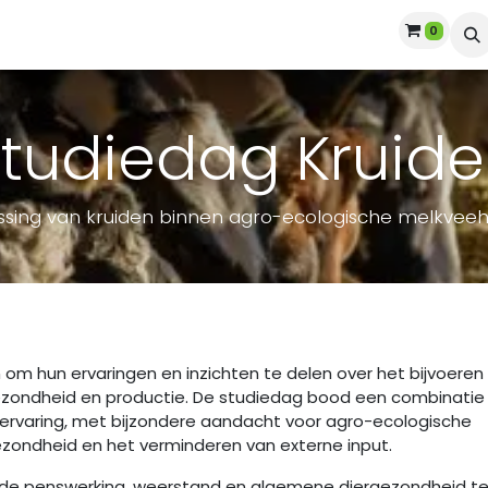
0
Topmest
Evenementen
Contact
tudiedag Kruid
sing van kruiden binnen agro-ecologische melkveeh
 hun ervaringen en inzichten te delen over het bijvoeren
ezondheid en productie. De studiedag bood een combinatie
ervaring, met bijzondere aandacht voor agro-ecologische
zondheid en het verminderen van externe input.
m de penswerking, weerstand en algemene diergezondheid t