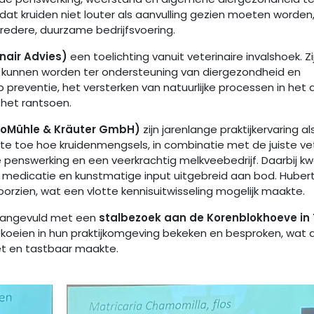
 dat kruiden niet louter als aanvulling gezien moeten worden
redere, duurzame bedrijfsvoering.
nair Advies)
een toelichting vanuit veterinaire invalshoek. Zi
et kunnen worden ter ondersteuning van diergezondheid en
 preventie, het versterken van natuurlijke processen in het d
het rantsoen.
ioMühle & Kräuter GmbH)
zijn jarenlange praktijkervaring al
chtte toe hoe kruidenmengsels, in combinatie met de juiste ve
 penswerking en een veerkrachtig melkveebedrijf. Daarbij 
n medicatie en kunstmatige input uitgebreid aan bod. Hubert
oorzien, wat een vlotte kennisuitwisseling mogelijk maakte.
 aangevuld met een
stalbezoek aan de Korenblokhoeve in 
koeien in hun praktijkomgeving bekeken en besproken, wat 
eet en tastbaar maakte.