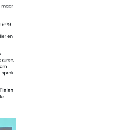
, maar
j ging
ier en
s
tzuren,
kwam
 sprak
Tielen
de