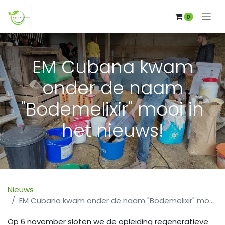
0
EM Cubana kwam
onder de naam
"Bodemelixir" mooi in
het nieuws!
Nieuws
EM Cubana kwam onder de naam "Bodemelixir" mooi in het nieuws!
Op 6 november sloten we de opleiding regeneratieve